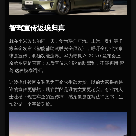
智驾宣传返璞归真
就在小米改名的同一天，华为联合广汽、上汽、奥迪等 11
家车企发布《智能辅助驾驶安全倡议》，呼吁全行业实事
求是宣传，明确功能边界。华为乾昆 ADS 4.0 发布会上，
余承东更是直言：以后宣传只能说辅助驾驶，不能再用‘智
驾’这种模糊词汇。
这波操作被网友调侃为车企求生欲大赏。以前大家拼的是
谁的宣传更酷炫，现在拼的是谁的文案更老实。有业内人
士吐槽：现在车企的宣传稿，感觉像是在写法律文书，生
怕说错一个字被罚款。