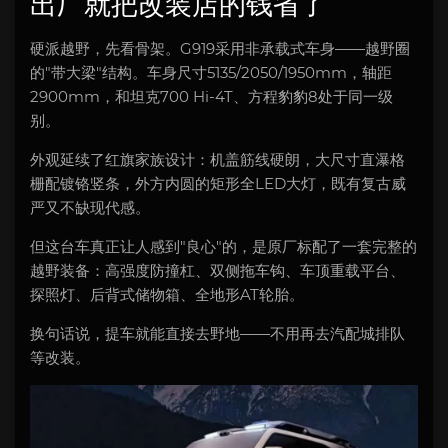
出厂就把改装店的钱省了
硬派越野，先看骨架。G919采用非承载式车身——越野圈
的"带大梁"结构。车身尺寸5135/2050/1950mm，轴距
2900mm，和坦克700 Hi-4T、方程豹豹8处于同一级
别。
外观延续了红旗家族设计：机盖筋线硬朗，大尺寸直瀑格
栅配镀铬竖条，外方内圆的矩形全LED大灯，既有复古威
严又不缺现代感。
但这台车真正让人感到"良心"的，是原厂标配了一套完整的
越野装备：高强度防撞杠、双侧拖车钩、车顶重载平台、
探照灯、后背式储物箱、全地形AT轮胎。
换句话说，提车就能直接去野地——不用再去汽配城排队
等改装。