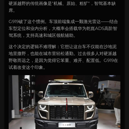
硬派越野的传统画像是"机械、原始、粗犷"，智驾基本缺
席。
G919破了这个惯例。车顶前端集成一颗激光雷达——结合
车型定位和业内分析，大概率会搭载华为乾崑ADS高阶智
驾系统，支持高速和城区领航辅助。
这个决定的逻辑不难理解：它想让这台车不仅能在沙地泥
地里撒野，也能在城市里轻松通勤。过去很多人对硬派越
野敬而远之，是因为觉得它笨重、难开、配置低。G919在
试着改变这个印象。