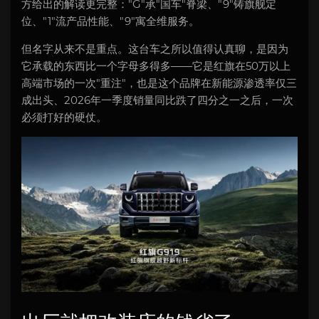
方给出的解读更完整："G"承"国车"脊梁、"9"铸旗舰定
位、"1"流产品性能、"9"寓全维服务。
但名字从来不是重点。这台车之所以值得认真聊，是因为
它承载的东西比一个字母多得多——它是红旗在50万以上
高端市场的一次"重注"，也是这个品牌在新能源渗透率仅三
成出头、2026年一季度销量同比跌了四分之一之后，一次
必须打好的硬仗。