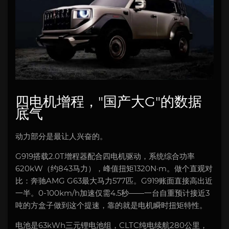
四电机增程，"国产大G"的数据
底气
动力部分是最让人兴奋的。
G919搭载2.0T增程器配合四电机驱动，系统综合功率
620kW（约843马力），峰值扭矩1320N·m。做个直观对
比：奔驰AMG G63最大马力577匹。G919账面直接高出近
一半。0-100km/h加速仅需4.5秒——一台自重预计接近3
吨的方盒子做到这个提速，靠的就是电机瞬时扭矩特性。
电池是63kWh三元锂电池组，CLTC纯电续航280公里，