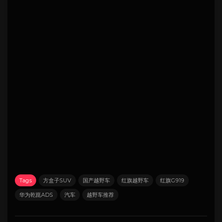
Tags
方盒子SUV
国产越野车
红旗越野车
红旗G919
华为乾崑ADS
汽车
越野车推荐