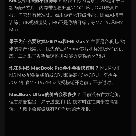
M6芯片到底值不值得等？
取决于你的需求。M6是果子首
款2纳米芯片，内存带宽提升至200GB/s，GPU最高12
核。但它只有标准版。如果你追求顶级性能，比如AI模型
训练、8K视频渲染，M6不是你的目标，等M7 Pro和M7
Max。
果子为什么要砍掉M6 Pro和M6 Max？
主要是台积电2纳
米初期产能紧张，优先保证iPhone芯片和标准版M6的供
应。二是果子希望加速推进AI能力更强的M7系列。
现在买M5 MacBook Pro会不会很快过时？
M5 Pro和
M5 Max配备最多18核CPU和最高40核GPU。至少在
2027年底M7 Pro/Max大规模铺开之前，不会过时。
MacBook Ultra的价格会涨多少？
目前没有官方定价。
但古尔曼指出，果子过去采用新技术时往往同步拉高售
价。大概率会突破现有19999元的天花板。