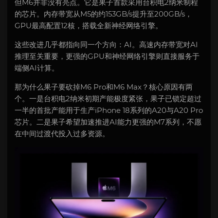
但M6并非没有亮点。它是果子首款采用台积电2纳米制程
的芯片。内存带宽从M5的约153GB/s提升至200GB/s，
GPU最高配置12核，搭载全新神经网络引擎。
这些改进几乎都指向同一个方向：AI。高速内存带宽对AI
推理至关重要，更强的GPU和神经网络引擎则直接服务于
端侧AI计算。
那为什么果子要砍掉M6 Pro和M6 Max？核心原因有两
个。一是台积电2纳米初期产能极度紧张，果子已锁定超过
一半的首批产能用于生产iPhone 18系列的A20与A20 Pro
芯片。二是果子希望加速推进AI能力更强的M7系列，不愿
在中间过渡代投入过多资源。