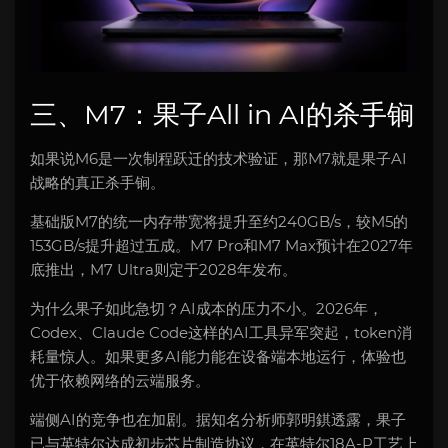
三、M7：果子All in AI的杀手锏
如果说M6是一次制程跃迁的技术验证，那M7就是果子AI
战略的真正杀手锏。
基础版M7的统一内存带宽将提升至约240GB/s，较M5的
153GB/s提升超过五成。M7 Pro和M7 Max预计在2027年
底推出，M7 Ultra则定于2028年发布。
为什么果子如此急切？AI成本的压力不小。2026年，
Codex、Claude Code这样的AI工具异军突起，token消
耗量惊人。如果更多AI能力能在设备端本地运行，体验也
优于依赖网络的云端服务。
端侧AI的竞争也在加剧。据知名分析师郭明錤透露，果子
已与英特尔达成初步芯片制造协议，在英特尔18A-P工艺上