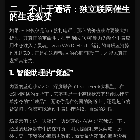
二、 不止于通话：独立联网催生
的生态裂变
如果eSIM仅仅是为了接打电话，那它的价值或许要被大打
折扣。其真正的革命性，在于“独立联网”能力为整个手表应
用生态注入了灵魂。vivo WATCH GT 2运行的自研蓝河操
作系统3.0，正是在这颗“独立的心脏”驱动下，才得以真正
发挥其潜力。
1. 智能助理的“觉醒”
内置的蓝心小V 2.0，深度融合了DeepSeek大模型。在
eSIM网络的支持下，它不再是一个离线状态下只能执行简
单指令的“半成品”。无论你是在公园的跑道上，还是超市的
货架间，你都可以通过手表进行连续、自然的对话。
场景示例：你一边骑行一边对蓝心小V说：“帮我记一下，
经过的这家超市牛奶在打折，明天提醒我来买两箱。另
外，查一下我的心率历史数据，看看最近夜间心率有没有