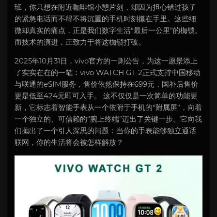
班，你只想在附近咖啡馆小憩片刻，却因为担心错过孩子
的紧急电话而不得不将沉重的手机时刻攥在手里。这些细
微却真实的痛点，正是我们数字生活“最后一公里”的枷锁。
而技术的演进，正致力于将这枷锁打破。
2025年10月31日，vivo官方的一则公告，为这一愿景添上
了实实在在的一笔：vivo WATCH GT 2正式支持中国移动
与联通的eSIM服务，售价依然保持在699元，国补后售价
更是低至424元即可入手。 这不仅仅是一次简单的功能更
新，它标志着智能手表从一个依附于手机的“附属屏”，向着
一个独立的、可信赖的“腕上终端”迈出了关键一步。它向我
们抛出了一个引人深思的问题：当你的手表能够独立通话
联网，你的生活将会被怎样解放？