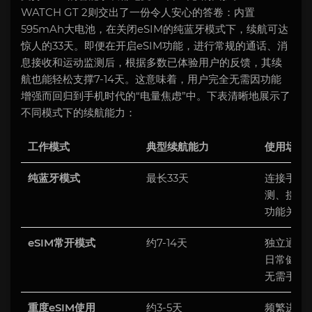
WATCH GT 2则交出了一份令人安心的答卷：内置
595mAh大电池，在关闭eSIM的纯蓝牙模式下，续航可达
惊人的33天。即便在开启eSIM功能，进行常规的通话、消
息接收和运动监测后，根据多数已体验用户的反馈，其续
航也能轻松支撑7-14天。这意味着，用户完全无需因功能
增强而回归到手机时代的“电量焦虑”中。下表清晰地展示了
不同模式下的续航能力：
工作模式
典型续航能力
使用场景
纯蓝牙模式
最长33天
连接手机
测、接收通
功能关闭
eSIM常开模式
约7-14天
独立通话
日常健康
无需手机
重度eSIM使用
约3-5天
频繁进行